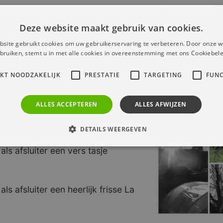
dus geen bezoek aanbieden aan
Deze website maakt gebruik van cookies.
 waterkerskwekerij NV Sint-
site gebruikt cookies om uw gebruikerservaring te verbeteren. Door onze w
 de teelt van de gezondste
bruiken, stemt u in met alle cookies in overeenstemming met ons Cookiebele
at La Cress zijn specifieke,
IKT NOODZAKELIJK
PRESTATIE
TARGETING
FUNC
en dit van maandag t/m vrijdag
ALLES ACCEPTEREN
ALLES AFWIJZEN
dleiding duurt ongeveer 1 uur)
DETAILS WEERGEVEN
s afsluiter een vers tasje
 afsluiter een heerlijk frisse La