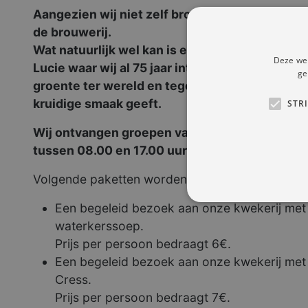
Aangezien wij niet zelf brouwen, kunnen we 
de brouwerij.
Wat natuurlijk wel kan is een bezoek aan onze
Deze web
Lucie waar wij al
75 jaar intens bezig zijn met
ge
groente ter wereld en tegelijk hét
ingrediënt d
kruidige smaak geeft.
STR
Wij ontvangen groepen van min. 15 personen
tussen 08.00 en 17.00 uur.
Volgende paketten worden aangeboden (elke ron
Een begeleid bezoek aan onze kwekerij met al
waterkerssoep.
Prijs per persoon bedraagt 6€.
Een begeleid bezoek aan onze kwekerij met als
Cress.
Prijs per persoon bedraagt 7€.