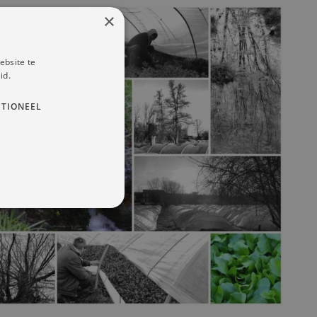
×
ebsite te
id.
TIONEEL